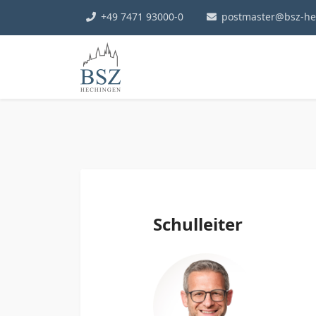
+49 7471 93000-0
postmaster@bsz-he
Schulleiter