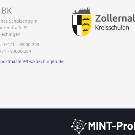
 BK
iches Schulzentrum
ackerstraße 82
Hechingen
: 07471 - 93000-209
471 - 93000-204
:
postmaster@bsz-hechingen.de