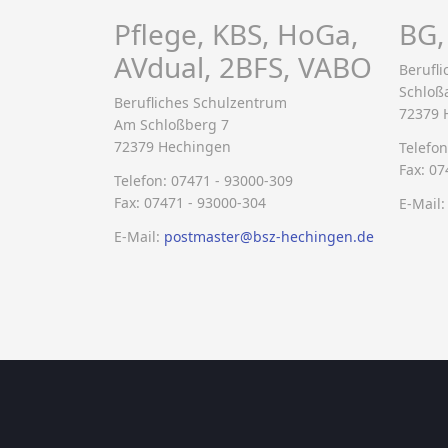
Pflege, KBS, HoGa,
BG,
AVdual, 2BFS, VABO
Berufl
Schloß
Berufliches Schulzentrum
72379 
Am Schloßberg 7
72379 Hechingen
Telefon
Fax: 07
Telefon: 07471 - 93000-309
Fax: 07471 - 93000-304
E-Mail
E-Mail:
postmaster@bsz-hechingen.de