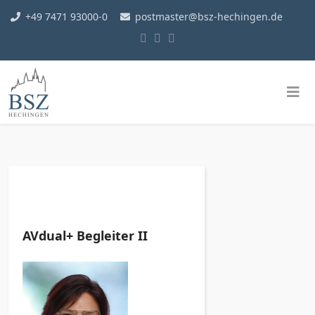
+49 7471 93000-0
postmaster@bsz-hechingen.de
AVdual+ Begleiter II