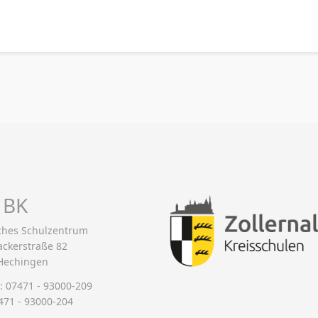
 BK
iches Schulzentrum
ackerstraße 82
Hechingen
: 07471 - 93000-209
471 - 93000-204