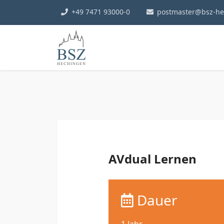
+49 7471 93000-0
postmaster@bsz-he
AVdual Lernen
Dauer