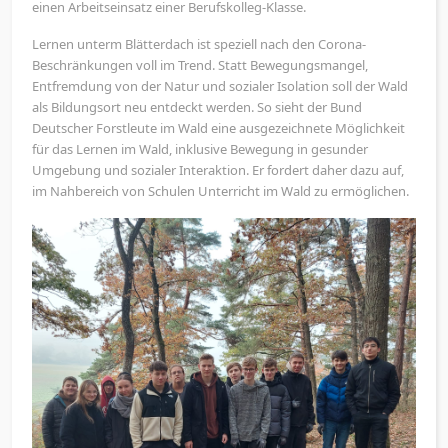
einen Arbeitseinsatz einer Berufskolleg-Klasse.
Lernen unterm Blätterdach ist speziell nach den Corona-
Beschränkungen voll im Trend. Statt Bewegungsmangel,
Entfremdung von der Natur und sozialer Isolation soll der Wald
als Bildungsort neu entdeckt werden. So sieht der Bund
Deutscher Forstleute im Wald eine ausgezeichnete Möglichkeit
für das Lernen im Wald, inklusive Bewegung in gesunder
Umgebung und sozialer Interaktion. Er fordert daher dazu auf,
im Nahbereich von Schulen Unterricht im Wald zu ermöglichen.