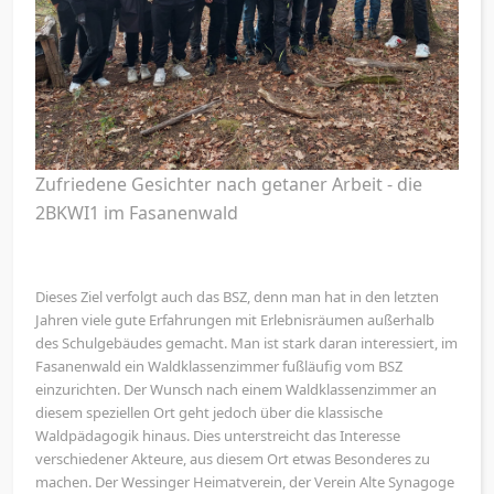
Zufriedene Gesichter nach getaner Arbeit - die
2BKWI1 im Fasanenwald
Dieses Ziel verfolgt auch das BSZ, denn man hat in den letzten
Jahren viele gute Erfahrungen mit Erlebnisräumen außerhalb
des Schulgebäudes gemacht. Man ist stark daran interessiert, im
Fasanenwald ein Waldklassenzimmer fußläufig vom BSZ
einzurichten. Der Wunsch nach einem Waldklassenzimmer an
diesem speziellen Ort geht jedoch über die klassische
Waldpädagogik hinaus. Dies unterstreicht das Interesse
verschiedener Akteure, aus diesem Ort etwas Besonderes zu
machen. Der Wessinger Heimatverein, der Verein Alte Synagoge